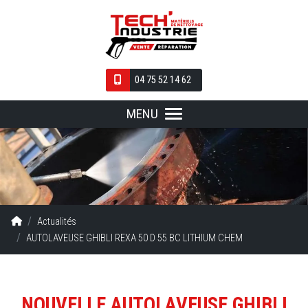
Panneau de gestion des cookies
04 75 52 14 62
MENU
TECH INDUSTRIE.L
Nettoyeur haute pression, Auto-
laveuse, Balayeuse, Aspirateur, Pièces détachées
toutes marques...
Actualités
AUTOLAVEUSE GHIBLI REXA 50 D 55 BC LITHIUM CHEM
NOUVELLE AUTOLAVEUSE GHIBLI