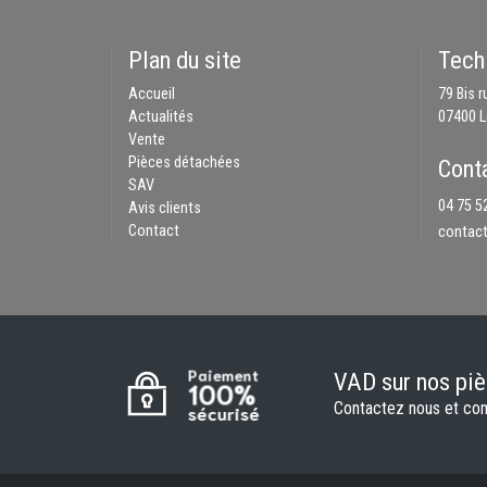
Plan du site
Tech 
Accueil
79 Bis 
Actualités
07400 Le
Vente
Pièces détachées
Cont
SAV
04 75 5
Avis clients
Contact
contact
VAD sur nos pi
Contactez nous et co