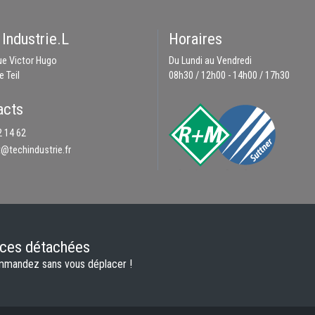
Industrie.L
Horaires
rue Victor Hugo
Du Lundi au Vendredi
 Teil
08h30 / 12h00 - 14h00 / 17h30
acts
2 14 62
@techindustrie.fr
èces détachées
mmandez sans vous déplacer !