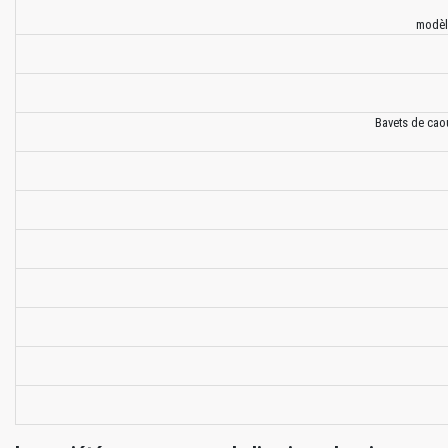
modèle
Bavets de caou