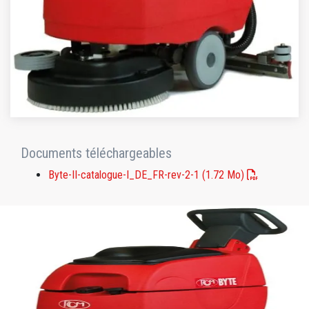
Documents téléchargeables
Byte-II-catalogue-I_DE_FR-rev-2-1
(1.72 Mo)